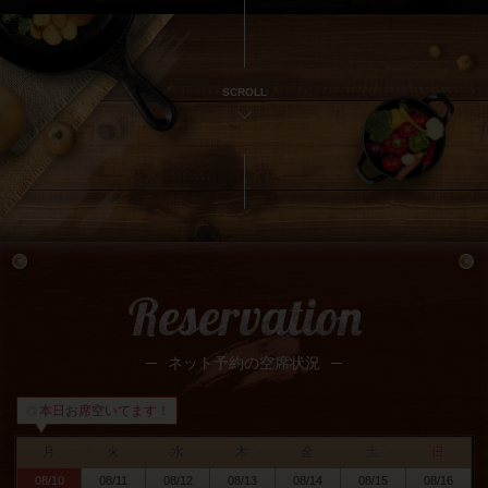
SCROLL
Reservation
ネット予約の空席状況
本日お席空いてます！
◎
月
火
水
木
金
土
日
08/10
08/11
08/12
08/13
08/14
08/15
08/16