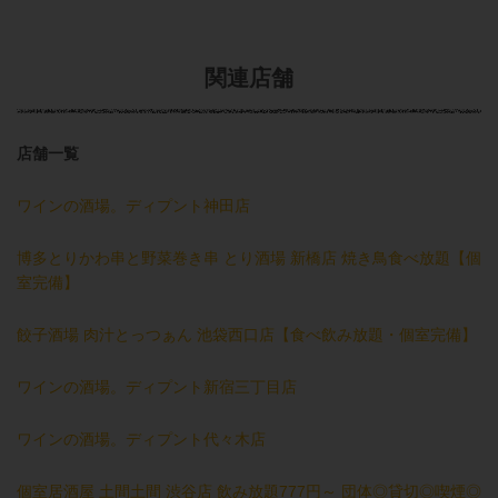
関連店舗
店舗一覧
ワインの酒場。ディプント神田店
博多とりかわ串と野菜巻き串 とり酒場 新橋店 焼き鳥食べ放題【個
室完備】
餃子酒場 肉汁とっつぁん 池袋西口店【食べ飲み放題・個室完備】
ワインの酒場。ディプント新宿三丁目店
ワインの酒場。ディプント代々木店
個室居酒屋 土間土間 渋谷店 飲み放題777円～ 団体◎貸切◎喫煙◎