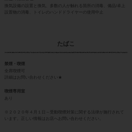
換気設備の設置と換気
多数の人が触れる箇所の消毒
備品/卓上
設置物の消毒
トイレのハンドドライヤーの使用中止
たばこ
禁煙・喫煙
全席喫煙可
詳細はお問い合わせください★
喫煙専用室
あり
※２０２０年４月１日～受動喫煙対策に関する法律が施行されて
います。正しい情報はお店へお問い合わせください。