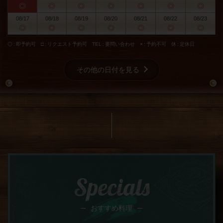
◎
◎
◎
◎
◎
◎
◎
08/17
08/18
08/19
08/20
08/21
08/22
08/23
◎
◎
◎
◎
◎
◎
◎
◎
即予約可
□
リクエスト予約可
TEL
要問い合わせ
×
予約不可
休
定休日
その他の日付を見る
Specials
おすすめ料理