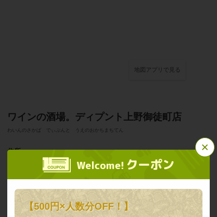
地図アプリで見る
ワインの酒場。ディプント上野御徒町店
わいんのさかば でぃぷんと うえのおかちまちてん
この店舗情報をシェアする
住所
クーポン
Welcome!
東京都台東区上野３-２１-７ 福寿ビルB1F
ワインの酒場。ディプント上野御徒町店
東京都台東区上野３-２１-７ 福寿ビルB1F
アクセス
https://dipunto-uenookachimachi.owst.jp/
御徒町駅0分♪上野駅５分♪ 松坂屋、PARCOすぐ♪ パンダ広場目の
【500円×人数分OFF！】
前、 デート 肉 チーズ ワインの酒場
お店情報をコピー