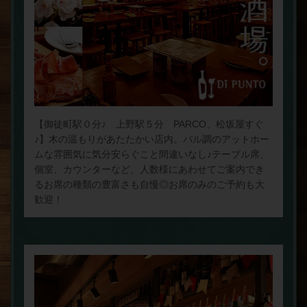
【御徒町駅０分♪ 上野駅５分 PARCO、松坂屋すぐ
♪】木の温もりがあたたかい店内。バル調のアットホー
ムな雰囲気に気分安らぐこと間違いなし♪テーブル席、
個室、カウンターなど、人数様にあわせてご案内でき
るお席の種類の豊富さも自慢◎お席のみのご予約も大
歓迎！