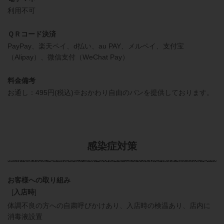
利用不可
ＱＲコード決済
PayPay、楽天ペイ、d払い、au PAY、メルペイ、支付宝
（Alipay）、微信支付（WeChat Pay）
料金備考
お通し：495円(税込)※おかわり自由のパンを提供しております。
感染症対策
お客様への取り組み
[
入店時
]
体調不良の方への自粛呼びかけあり
入店時の検温あり
店内に
消毒液設置