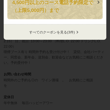
4,500円以上のコース電話予約限定で
電話番号
（上限5,000円）まで
03-5818-8810
営業時間
月～金、祝前日: 17:00～翌3:00 （料理L.O. 翌2:00 ドリンクL.O.
すべてのクーポンを見る
(3件)
閉じる
翌2:15） 土: 13:00～翌3:00 （料理L.O. 翌2:00 ドリンクL.O. 翌
2:15） 日、祝日: 13:00～23:00 （料理L.O. 22:00 ドリンクL.O.
22:00）
喫煙ブース有り 時間外予約も受け付け中！ 貸切、会社パーティ
ー、同窓会、新年会、送別会、歓迎会などお気軽にご相談くださ
い。予約受付中！
お問い合わせ時間
時間外のご予約も◎の ワイン酒場 。 お気軽にご相談
を
定休日
年中無休 毎日ハッピーアワー