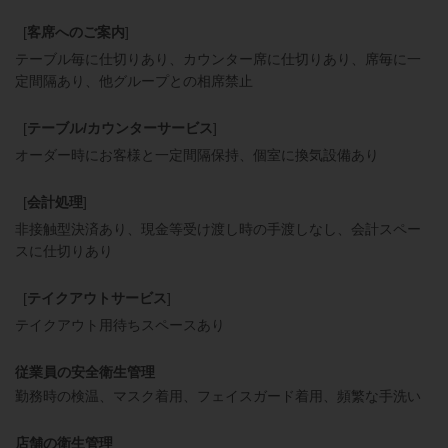
[
客席へのご案内
]
テーブル毎に仕切りあり
カウンター席に仕切りあり
席毎に一
定間隔あり
他グループとの相席禁止
[
テーブル/カウンターサービス
]
オーダー時にお客様と一定間隔保持
個室に換気設備あり
[
会計処理
]
非接触型決済あり
現金等受け渡し時の手渡しなし
会計スペー
スに仕切りあり
[
テイクアウトサービス
]
テイクアウト用待ちスペースあり
従業員の安全衛生管理
勤務時の検温
マスク着用
フェイスガード着用
頻繁な手洗い
店舗の衛生管理